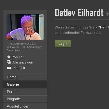
Detlev Eilhardt
Ga
Wenn Sie sich für das Werk
"Heim
untenstehendes Formular aus.
Login
Vorname
Artist Member
seit 2010
324 Werke
·
509 Kommentare
Deutschland
Populär
Alle anzeigen
Nachname
Kontakt
E-mail
Home
Galerie
Ihre Nachricht
Porträt
Biografie
Ausstellungen