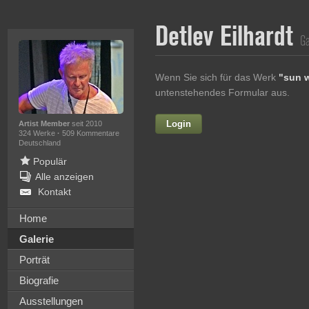
Detlev Eilhardt
Ga
Wenn Sie sich für das Werk
"sun 
untenstehendes Formular aus.
Login
Vorname
Artist Member
seit 2010
324 Werke
·
509 Kommentare
Deutschland
Populär
Alle anzeigen
Nachname
Kontakt
E-mail
Home
Galerie
Ihre Nachricht
Porträt
Biografie
Ausstellungen