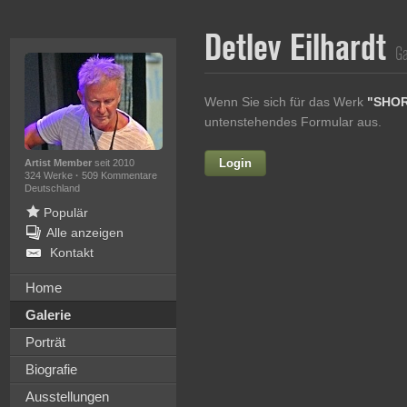
Detlev Eilhardt
Ga
Wenn Sie sich für das Werk
"SHO
untenstehendes Formular aus.
Login
Vorname
Artist Member
seit 2010
324 Werke
·
509 Kommentare
Deutschland
Populär
Alle anzeigen
Nachname
Kontakt
E-mail
Home
Galerie
Ihre Nachricht
Porträt
Biografie
Ausstellungen