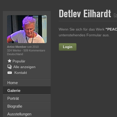
Detlev Eilhardt
Ga
Wenn Sie sich für das Werk
"PEA
untenstehendes Formular aus.
Login
Vorname
Artist Member
seit 2010
324 Werke
·
509 Kommentare
Deutschland
Populär
Alle anzeigen
Nachname
Kontakt
E-mail
Home
Galerie
Ihre Nachricht
Porträt
Biografie
Ausstellungen