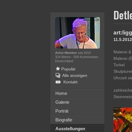
Detl
art:ligg
11.5.2012
Malerei &
Artist Member
seit 2010
324 Werke
·
509 Kommentare
Malerei (
Deutschland
Torkel
Populär
Skulpture
Alle anzeigen
Uhrzeit s
Kontakt
zahlreich
Home
Steinmetz;
Galerie
Porträt
Biografie
Ausstellungen