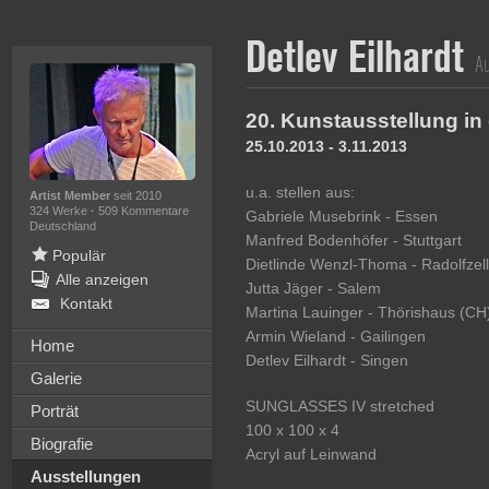
Detlev Eilhardt
Au
20. Kunstausstellung in
25.10.2013 - 3.11.2013
u.a. stellen aus:
Artist Member
seit 2010
324 Werke
·
509 Kommentare
Gabriele Musebrink - Essen
Deutschland
Manfred Bodenhöfer - Stuttgart
Populär
Dietlinde Wenzl-Thoma - Radolfzell
Alle anzeigen
Jutta Jäger - Salem
Kontakt
Martina Lauinger - Thörishaus (CH
Armin Wieland - Gailingen
Home
Detlev Eilhardt - Singen
Galerie
SUNGLASSES IV stretched
Porträt
100 x 100 x 4
Biografie
Acryl auf Leinwand
Ausstellungen