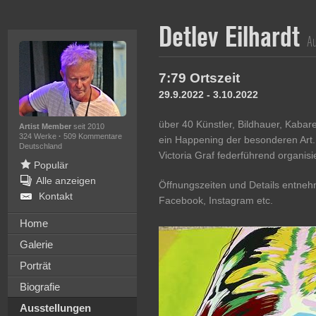
Detlev Eilhardt
Au
7:79 Ortszeit
29.9.2022 - 3.10.2022
über 40 Künstler, Bildhauer, Kabar
Artist Member
seit 2010
324 Werke
·
509 Kommentare
ein Happening der besonderen Art. 
Deutschland
Victoria Graf federführend organisie
Populär
Alle anzeigen
Öffnungszeiten und Details entnehm
Kontakt
Facebook, Instagram etc.
Home
Galerie
Porträt
Biografie
Ausstellungen