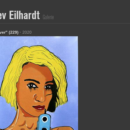
ev Eilhardt
Galerie
ver" (229)
·
2020