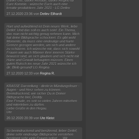
Danke Ute, danke Renade, danke Regino für
Eure Kommis - wünsche Euch auch eine
kreativ-produktives Jahr 2021 - LG Detlev
27.12.2020 23:36 von
Detlev Eilhardt
Hart und aufwühlend ist Dein neues Werk, liebe
Detlef. Und das soll es auch sein!. Ein Thema,
das man nicht wichtig genug nehmen kann. Mich
hat deine Bildsprache schockiert. Es gibt wohl
Momente, da muss eine eindeutige und harte
Grenze gezogen werden, um sich und andere
zu schützen. Ich wünsche mir, dass sich sowohl
Frauen wie auch Männer ihrer inneren Stärke
bewusst sind, an sich glauben und sich nicht mit
Härte und Gewalt behaupten müssen. Einen
guten Rutsch ins neue Jahr 2021 wünsche ich
dir. Bleib gesund! LG Regina
27.12.2020 12:33 von
Regina R.
KRASSE Darstellung - direkt in Mündungsfeuer -
Augen - und Herz sehen zu können.
Beeindruckend, wie sicher Du in Deiner
Bildsprache bist, Deddy.
Eine Freude, es seit so vielen Jahren mitsehen
und miterleben zu dürfen.
Liebe Grüße in den Hegau.
Ute
20.12.2020 20:39 von
Ute Kleist
So beeindruckend und berührend, lieber Detlef,
deine sehr eindeutige Bildsprache verstehen
bestimmt sehr viele Frauen sofort......Wir