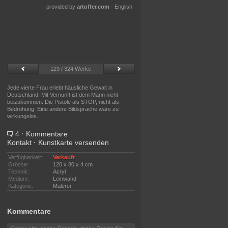
provided by
artoffer.com
·
English
129 / 324 Werke
Jede vierte Frau erlebt häusliche Gewalt in
Deutschland. Mit Vernunft ist dem Mann nicht
beizukommen. Die Pistole als STOP, nicht als
Bedrohung. Eine andere Bildsprache wäre zu
wirkungslos.
4
·
Kommentare
Kontakt
·
Kunstkarte versenden
Verfügbarkeit:
Verkauft
Grösse:
120 x 80 x 4 cm
Technik:
Acryl
Medium:
Leinwand
Kategorie:
Malerei
Kommentare