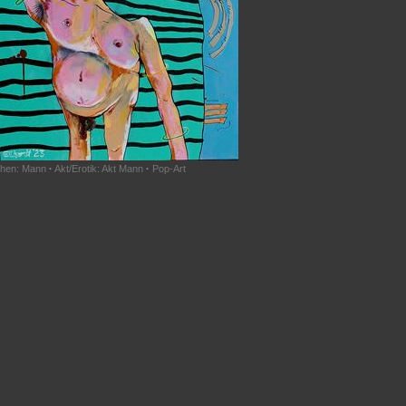
hen: Mann
·
Akt/Erotik: Akt Mann
·
Pop-Art