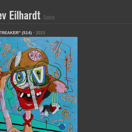
ev Eilhardt
Galerie
TREAKER" (514)
·
2023