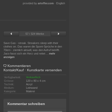
provided by
artoffer.com
·
English
57 / 324 Werke
Save Gas - streak. Streakers sleep with their
clothes on. Das waren die Spont-Sprüche in den
70ern - ziemlich aktuell, was den Aufruf betrifft.
Jaco fasst sich ein Herz und rettet
...
mehr
anzeigen
Kommentieren
Kontakt/Kauf
·
Kunstkarte versenden
Verfügbarkeit:
Verkäuflich
Grösse:
120 x 80 x 4 cm
Technik:
Acryl
Medium:
Leinwand
Kategorie:
Malerei
Kommentar schreiben