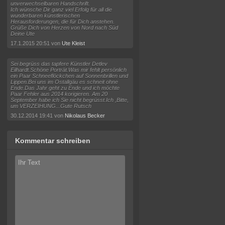
unverwechselbaren Handschrift.
Ich wünsche Dir ganz viel Erfolg für all die
wunderbaren künstlerischen
Herausforderungen, die für Dich anstehen.
Grüße Dich von Herzen von Nord nach Süd
Deine Ute
17.1.2015 20:51 von
Ute Kleist
Sei begrüss das tapfere Künstler Detlev
Eilhardt.Schöne Porträt.Was mir fehlt persönlich
ein Paar Schneeflöckchen auf Sonnenbrillen und
Lippen.Bei uns im Ostallgäu es schneit ohne
Ende.Das Jahr geht zu Ende und ich möchte
Paar Fehler aus 2014 korigieren. Am 20
September habe ich Sie nicht begrüsst.Ich ,Bitte,
um VERZEIHUNG...Gute Rutsch
30.12.2014 19:41 von
Nikolaus Becker
Kommentar schreiben