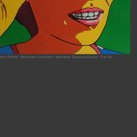
en: Porträt
·
Menschen: Gesichter
·
Abstrakter Expressionismus
·
Pop-Art