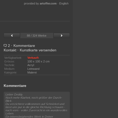
provided by
artoffer.com
·
English
88 / 324 Werke
2
·
Kommentare
Kontakt
·
Kunstkarte versenden
Verfügbarkeit:
Verkauft
Grösse:
100 x 100 x 2 cm
Technik:
Acryl
Medium:
Leinwand
Kategorie:
Malerei
Kommentare
Lieber Deddy.
Noch mehr Klarheit, noch größer der Durch-
Blick.
Du verzichtest vollkommen auf Schnörkel und
lässt uns pur in die gleiche Richtung schauen -
nach vorn - voller Zuversicht in ein wundervolles
Leben.
Ein lebensbejahendes Werk in Deiner