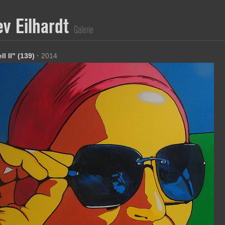
ev Eilhardt
Galerie
l II" (139)
·
2014