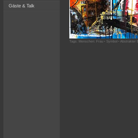
Gäste & Talk
Tags:
Menschen: Frau
·
Symbol
·
Abstrakter 