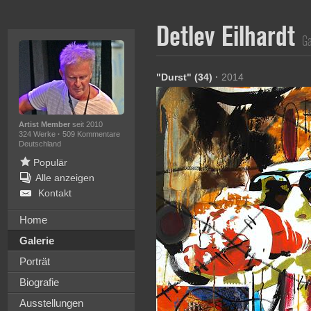
Detlev Eilhardt
Ga
"Durst" (34)
·
2014
Artist Member
seit 2010
324 Werke
·
509 Kommentare
Deutschland
Populär
Alle anzeigen
Kontakt
Home
Galerie
Porträt
Biografie
Ausstellungen