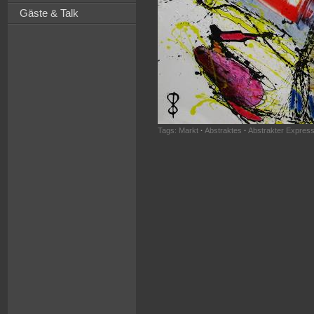
Gäste & Talk
Tags:
Markt
·
Abstraktes
·
Abstrakter Expres